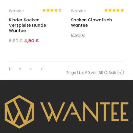
Wantee
Wantee
Kinder Socken
Socken Clownfisch
Verspielte Hunde
Wantee
Wantee
8,90 €
6,90 €
4,90 €
1
2
>
>|
Zeige 1 bis 60 von 85 (2 Seite(n))