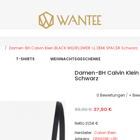
Damen-BH Calvin Klein BLACK WILDFLOWER-LL DEMI SPACER Schwarz
E
T-SHIRTS
WEIHNACHTSGESCHENKE
Damen-BH Calvin Klei
Schwarz
0 Bewertungen
/
+ Bew
59,90 €
37,90 €
Netto 31,58 €
Hersteller
Calvin Klein
Artikelnr.
QF6639E-UB1