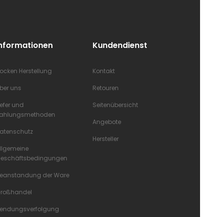
Informationen
Kundendienst
ocken Herstellung
Kontakt
ber uns
Retouren
iefer und
Seitenübersicht
ahlungsmethoden
Angebote
atenschutz
Hersteller
llgemeine
eschäftsbedingungen
eanstandung der Ware
roßhandel
endungsverfolgung