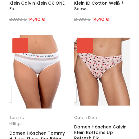
Klein Calvin Klein CK ONE
Klein ID Cotton Weiß /
Fu...
Schw...
23,00 €
14,40 €
21,00 €
14,40 €
Tommy
Calvin Klein
Hilfiger
Damen Höschen Calvin
Klein Bottoms Up
Damen Höschen Tommy
Refresh Bik...
Hilfiger Sheer Flex Bikini